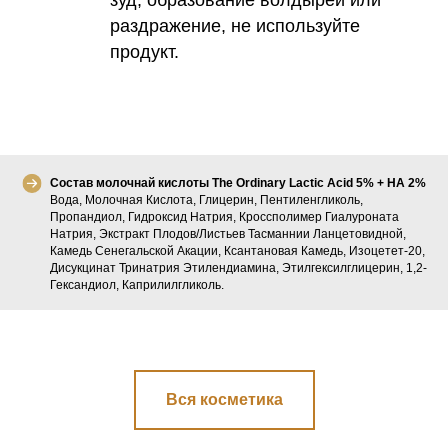
зуд, образование волдырей или
раздражение, не используйте
продукт.
Состав молочнай кислоты The Ordinary Lactic Acid 5% + HA 2%
Вода, Молочная Кислота, Глицерин, Пентиленгликоль,
Пропандиол, Гидроксид Натрия, Кроссполимер Гиалуроната
Натрия, Экстракт Плодов/Листьев Тасманнии Ланцетовидной,
Камедь Сенегальской Акации, Ксантановая Камедь, Изоцетет-20,
Дисукцинат Тринатрия Этилендиамина, Этилгексилглицерин, 1,2-
Гександиол, Каприлилгликоль.
Вся косметика