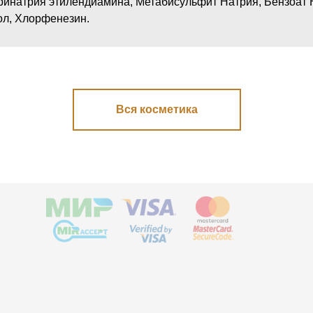
ринатрия этилендиамина, Метабисульфит Натрия, Бензоат 
ол, Хлорфенезин.
Вся косметика