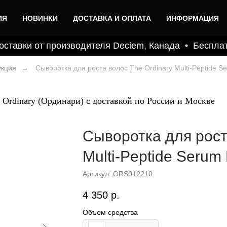
ИЯ
НОВИНКИ
ДОСТАВКА И ОПЛАТА
ИНФОРМАЦИЯ
авки от производителя Deciem, Канада
Бесплатная
кция
→
Сыворотка для роста волос​ The Ordinary Multi-Peptide Se
 Ordinary (Ординари) с доставкой по России и Москве
Сыворотка для роста
Multi-Peptide Serum 
Артикул:
ORS012210
4 350
р.
Объем средства