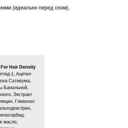
иями (идеально перед сном).
For Hair Density
птид-1, Ацетил
роха Сативума,
ы Банальной,
ного, Экстракт
Глицин, Глюконат
альтодекстрин,
лизосорбид,
е масло,