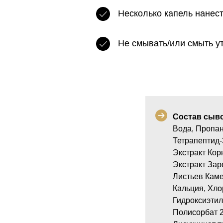
Несколько капель нанес
Не смывать/или смыть у
Состав сывор
Вода, Пропан
Тетрапептид-
Экстракт Кор
Экстракт Зар
Листьев Каме
Кальция, Хло
Гидроксиэтил
Полисорбат 2