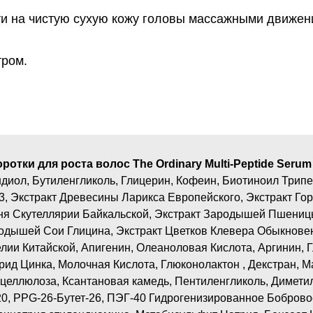
ти на чистую сухую кожу головы массажными движен
тром.
отки для роста волос​ The Ordinary Multi-Peptide Serum 
диол, Бутиленгликоль, Глицерин, Кофеин, Биотиноил Трипе
3, Экстракт Древесины Ларикса Европейского, Экстракт Го
ня Скутеллярии Байкальской, Экстракт Зародышей Пшениц
одышей Сои Глицина, Экстракт Цветков Клевера Обыкновен
лии Китайской, Апигенин, Олеаноловая Кислота, Аргинин, 
рид Цинка, Молочная Кислота, Глюконолактон , Декстран, М
целлюлоза, Ксантановая камедь, Пентиленгликоль, Димети
0, PPG-26-Бутет-26, ПЭГ-40 Гидрогенизированное Боброво