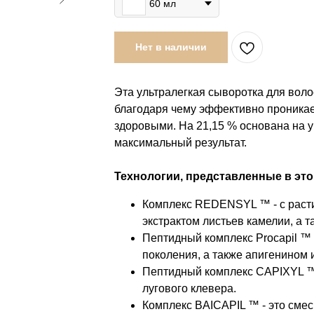
60 мл
Нет в наличии
Эта ультралегкая сыворотка для вол
благодаря чему эффективно проникает
здоровыми. На 21,15 % основана на 
максимальный результат.
Технологии, представленные в эт
Комплекс REDENSYL ™ - с расти
экстрактом листьев камелии, а та
Пептидный комплекс Procapil ™ 
поколения, а также апигенином 
Пептидный комплекс CAPIXYL ™ 
лугового клевера.
Комплекс BAICAPIL ™ - это смес